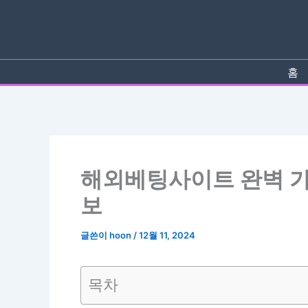
콘
텐
츠
로
홈
건
너
뛰
기
해외베팅사이트 완벽 가
보
글쓴이
hoon
/
12월 11, 2024
목차