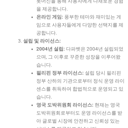
롯머신을 통해 사용자에게 다채로운 경험
을 제공합니다.
온라인 게임:
풍부한 테마와 재미있는 게
임으로 사용자들에게 다양한 선택지를 제
공합니다.
설립 및 라이선스:
2004년 설립:
다파벳은 2004년 설립되었
으며, 그 이후로 꾸준한 성장을 이루어왔
습니다.
필리핀 정부 라이선스:
설립 당시 필리핀
정부 산하의 기관으로부터 정식 운영 라이
센스를 취득하여 합법적으로 운영되고 있
습니다.
영국 도박위원회 라이선스:
현재는 영국
도박위원회로부터도 운영 라이선스를 받
아 글로벌 시장에 안전하고 신뢰성 있는