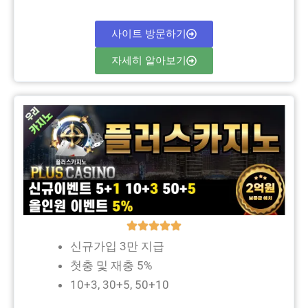
사이트 방문하기
자세히 알아보기
신규가입 3만 지급
첫충 및 재충 5%
10+3, 30+5, 50+10