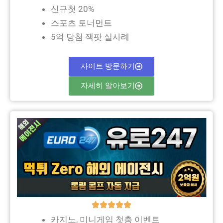
신규첫 20%
스포츠 토너먼트
5억 당첨 잭팟 실사례
사이트 방문하기
자세히 알아보기
카지노, 미니게임 첫충 이벤트