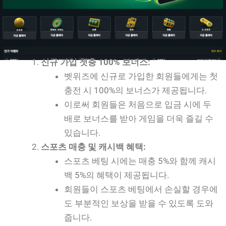
신규 가입 첫충 100% 보너스:
벳위즈에 신규로 가입한 회원들에게는 첫
충전 시 100%의 보너스가 제공됩니다.
이로써 회원들은 처음으로 입금 시에 두
배로 보너스를 받아 게임을 더욱 즐길 수
있습니다.
스포츠 매충 및 캐시백 혜택:
스포츠 베팅 시에는 매충 5%와 함께 캐시
백 5%의 혜택이 제공됩니다.
회원들이 스포츠 베팅에서 손실할 경우에
도 부분적인 보상을 받을 수 있도록 도와
줍니다.