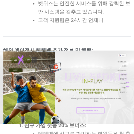
벳위즈는 안전한 서비스를 위해 강력한 보
안 시스템을 갖추고 있습니다.
고객 지원팀은 24시간 언제나
해외 에이전시 텐텐벳 추가 정보 및 혜택:
신규 가입 첫충 20% 보너스:
텐텐벳에 신규로 가입하는 회원들은 첫 충