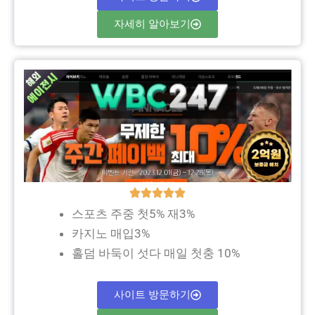
자세히 알아보기
스포츠 주중 첫5% 재3%
카지노 매입3%
홀덤 바둑이 섯다 매일 첫충 10%
사이트 방문하기