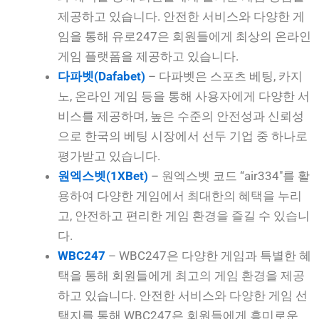
제공하고 있습니다. 안전한 서비스와 다양한 게
임을 통해 유로247은 회원들에게 최상의 온라인
게임 플랫폼을 제공하고 있습니다.
다파벳(Dafabet)
– 다파벳은 스포츠 베팅, 카지
노, 온라인 게임 등을 통해 사용자에게 다양한 서
비스를 제공하며, 높은 수준의 안전성과 신뢰성
으로 한국의 베팅 시장에서 선두 기업 중 하나로
평가받고 있습니다.
원엑스벳(1XBet)
– 원엑스벳 코드 “air334″를 활
용하여 다양한 게임에서 최대한의 혜택을 누리
고, 안전하고 편리한 게임 환경을 즐길 수 있습니
다.
WBC247
– WBC247은 다양한 게임과 특별한 혜
택을 통해 회원들에게 최고의 게임 환경을 제공
하고 있습니다. 안전한 서비스와 다양한 게임 선
택지를 통해 WBC247은 회원들에게 흥미로운