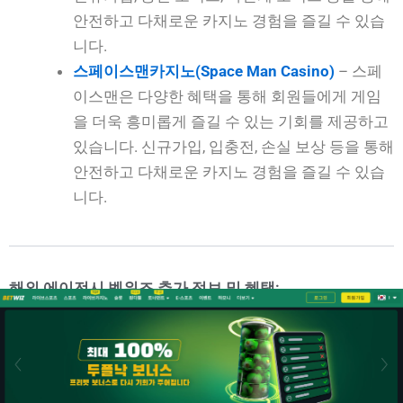
안전하고 다채로운 카지노 경험을 즐길 수 있습
니다.
스페이스맨카지노(Space Man Casino)
– 스페
이스맨은 다양한 혜택을 통해 회원들에게 게임
을 더욱 흥미롭게 즐길 수 있는 기회를 제공하고
있습니다. 신규가입, 입충전, 손실 보상 등을 통해
안전하고 다채로운 카지노 경험을 즐길 수 있습
니다.
해외 에이전시 벳위즈 추가 정보 및 혜택: