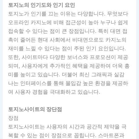
토지노의 인기도와 인기 요인
토지노가 인기를 끄는 이유는 다양합니다. 무엇보다
오프라인 카지노에 비해 접근성이 높아 누구나 쉽게
접속할 수 있다는 점이 큰 장점입니다. 특히 대면 접
촉이 줄어든 현대 사회에서 비대면으로도 카지노의
재미를 느낄 수 있다는 점이 주된 인기 요인입니다.
또한, 사이트마다 다양한 보너스와 프로모션이 제공
되며, 사용자에게 추가적인 혜택을 제공하여 더욱 흥
미를 높이고 있습니다. 더불어 최신 그래픽과 실감
나는 인터페이스를 통해 몰입감 높은 환경을 제공하
여 사용자 경험을 극대화하고 있습니다.
토지노사이트의 장단점
장점
토지노사이트는 사용자의 시간과 공간적 제약을 극
복할 수 있는 점이 장점으로 꼽힙니다. 스마트폰과