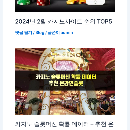
2024년 2월 카지노사이트 순위 TOP5
댓글 달기
/
Blog
/ 글쓴이
admin
카지노 슬롯머신 확률 데이터 – 추천 온