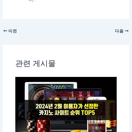
이전
다음
관련 게시물