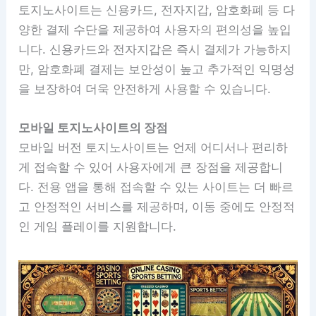
토지노사이트는 신용카드, 전자지갑, 암호화폐 등 다
양한 결제 수단을 제공하여 사용자의 편의성을 높입
니다. 신용카드와 전자지갑은 즉시 결제가 가능하지
만, 암호화폐 결제는 보안성이 높고 추가적인 익명성
을 보장하여 더욱 안전하게 사용할 수 있습니다.
모바일 토지노사이트의 장점
모바일 버전 토지노사이트는 언제 어디서나 편리하
게 접속할 수 있어 사용자에게 큰 장점을 제공합니
다. 전용 앱을 통해 접속할 수 있는 사이트는 더 빠르
고 안정적인 서비스를 제공하며, 이동 중에도 안정적
인 게임 플레이를 지원합니다.