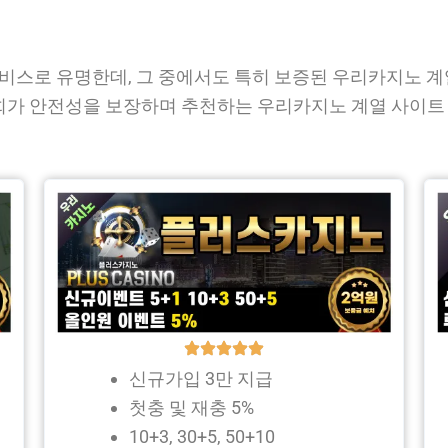
비스로 유명한데, 그 중에서도 특히 보증된 우리카지노 
저희가 안전성을 보장하며 추천하는 우리카지노 계열 사이트
신규가입 3만 지급
첫충 및 재충 5%
10+3, 30+5, 50+10