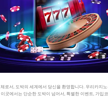
업체로서, 도박의 세계에서 당신을 환영합니다. 우리카지
이곳에서는 단순한 도박이 넘어서, 특별한 이벤트, 가입코드