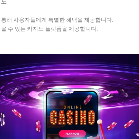
지노
 통해 사용자들에게 특별한 혜택을 제공합니다.
을 수 있는 카지노 플랫폼을 제공합니다.