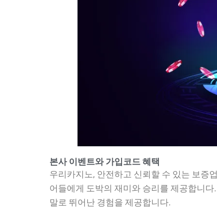
본사 이벤트와 가입코드 혜택
우리카지노, 안전하고 신뢰할 수 있는 보증
어들에게 도박의 재미와 승리를 제공합니다. 
말로 뛰어난 경험을 제공합니다.