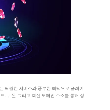
노는 탁월한 서비스와 풍부한 혜택으로 플레이
, 쿠폰, 그리고 최신 도메인 주소를 통해 정