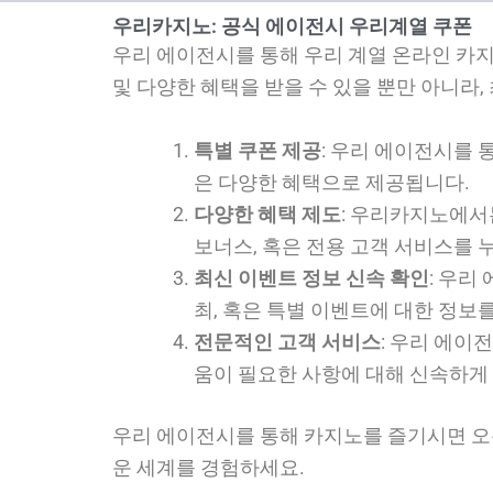
우리카지노: 공식 에이전시 우리계열 쿠폰
우리 에이전시를 통해 우리 계열 온라인 카
및 다양한 혜택을 받을 수 있을 뿐만 아니라
특별 쿠폰 제공
: 우리 에이전시를 
은 다양한 혜택으로 제공됩니다.
다양한 혜택 제도
: 우리카지노에서
보너스, 혹은 전용 고객 서비스를 
최신 이벤트 정보 신속 확인
: 우리
최, 혹은 특별 이벤트에 대한 정보
전문적인 고객 서비스
: 우리 에이
움이 필요한 사항에 대해 신속하게
우리 에이전시를 통해 카지노를 즐기시면 오
운 세계를 경험하세요.