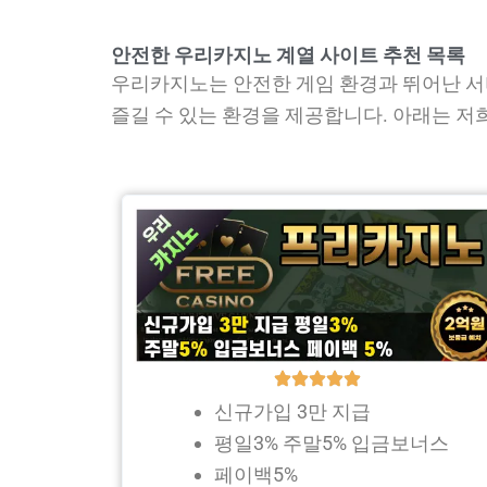
안전한 우리카지노 계열 사이트 추천 목록
우리카지노는 안전한 게임 환경과 뛰어난 서
즐길 수 있는 환경을 제공합니다. 아래는 
신규가입 3만 지급
평일3% 주말5% 입금보너스
페이백5%