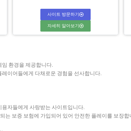
사이트 방문하기
자세히 알아보기
게임 환경을 제공합니다.
 플레이어들에게 다채로운 경험을 선사합니다.
 이용자들에게 사랑받는 사이트입니다.
보상되는 보증 보험에 가입되어 있어 안전한 플레이를 보장합