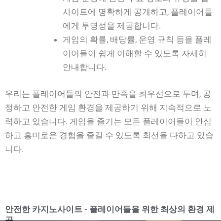
사이트에 명확하게 공개하고, 플레이어들
에게 투명성을 제공합니다.
게임의 확률, 배당률, 운영 규칙 등을 플레
이어들이 쉽게 이해할 수 있도록 자세히
안내합니다.
우리는 플레이어들의 안전과 만족을 최우선으로 두며, 공
정하고 안전한 게임 환경을 제공하기 위해 지속적으로 노
력하고 있습니다. 게임을 즐기는 모든 플레이어들이 안심
하고 흥미로운 경험을 즐길 수 있도록 최선을 다하고 있습
니다.
안전한 카지노사이트 - 플레이어들을 위한 최상의 환경 제
공