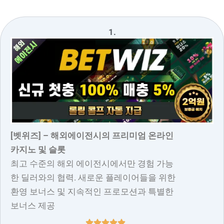
1.
[벳위즈] – 해외에이전시의 프리미엄 온라인
카지노 및 슬롯
최고 수준의 해외 에이전시에서만 경험 가능
한 딜러와의 협력. 새로운 플레이어들을 위한
환영 보너스 및 지속적인 프로모션과 특별한
보너스 제공