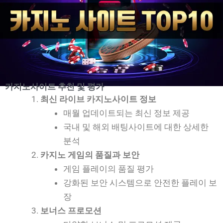
카지노사이트 추천 및 평가
최신 라이브 카지노사이트 정보
매월 업데이트되는 최신 정보 제공
국내 및 해외 배팅사이트에 대한 상세한
분석
카지노 게임의 품질과 보안
게임 플레이의 품질 평가
강화된 보안 시스템으로 안전한 플레이 보
장
보너스 프로모션