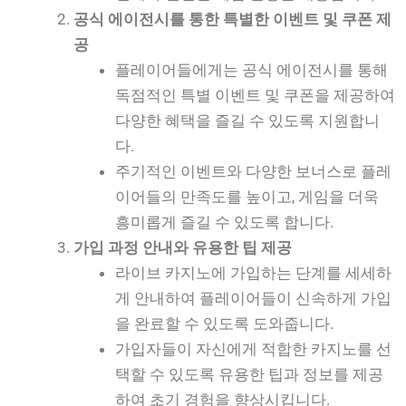
공식 에이전시를 통한 특별한 이벤트 및 쿠폰 제
공
플레이어들에게는 공식 에이전시를 통해
독점적인 특별 이벤트 및 쿠폰을 제공하여
다양한 혜택을 즐길 수 있도록 지원합니
다.
주기적인 이벤트와 다양한 보너스로 플레
이어들의 만족도를 높이고, 게임을 더욱
흥미롭게 즐길 수 있도록 합니다.
가입 과정 안내와 유용한 팁 제공
라이브 카지노에 가입하는 단계를 세세하
게 안내하여 플레이어들이 신속하게 가입
을 완료할 수 있도록 도와줍니다.
가입자들이 자신에게 적합한 카지노를 선
택할 수 있도록 유용한 팁과 정보를 제공
하여 초기 경험을 향상시킵니다.