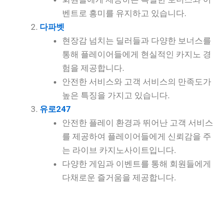
벤트로 흥미를 유지하고 있습니다.
다파벳
현장감 넘치는 딜러들과 다양한 보너스를
통해 플레이어들에게 현실적인 카지노 경
험을 제공합니다.
안전한 서비스와 고객 서비스의 만족도가
높은 특징을 가지고 있습니다.
유로247
안전한 플레이 환경과 뛰어난 고객 서비스
를 제공하여 플레이어들에게 신뢰감을 주
는 라이브 카지노사이트입니다.
다양한 게임과 이벤트를 통해 회원들에게
다채로운 즐거움을 제공합니다.