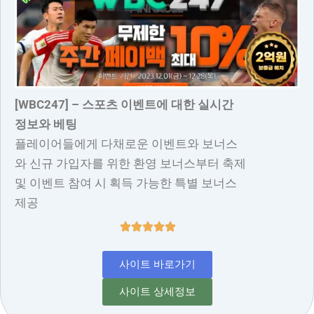
[WBC247] – 스포츠 이벤트에 대한 실시간
정보와 베팅
플레이어들에게 다채로운 이벤트와 보너스
와 신규 가입자를 위한 환영 보너스부터 축제
및 이벤트 참여 시 획득 가능한 특별 보너스
제공
사이트 바로가기
사이트 상세정보