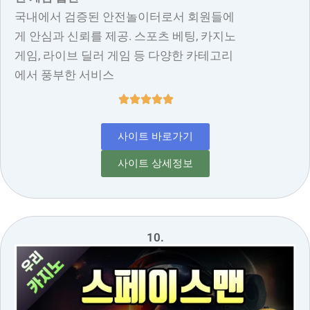
국내에서 검증된 안전놀이터로서 회원들에
게 안심과 신뢰를 제공. 스포츠 베팅, 카지노
게임, 라이브 딜러 게임 등 다양한 카테고리
에서 풍부한 서비스
사이트 바로가기
사이트 상세정보
10.