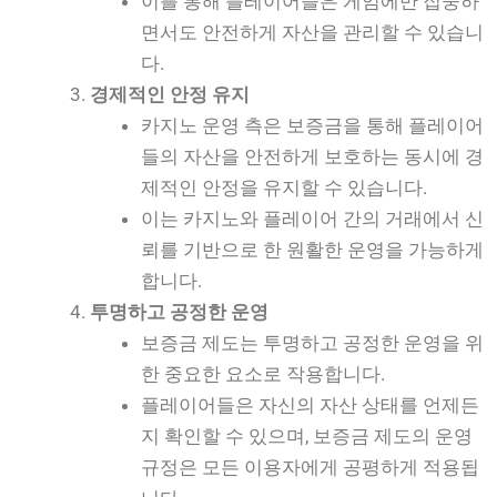
이를 통해 플레이어들은 게임에만 집중하
면서도 안전하게 자산을 관리할 수 있습니
다.
경제적인 안정 유지
카지노 운영 측은 보증금을 통해 플레이어
들의 자산을 안전하게 보호하는 동시에 경
제적인 안정을 유지할 수 있습니다.
이는 카지노와 플레이어 간의 거래에서 신
뢰를 기반으로 한 원활한 운영을 가능하게
합니다.
투명하고 공정한 운영
보증금 제도는 투명하고 공정한 운영을 위
한 중요한 요소로 작용합니다.
플레이어들은 자신의 자산 상태를 언제든
지 확인할 수 있으며, 보증금 제도의 운영
규정은 모든 이용자에게 공평하게 적용됩