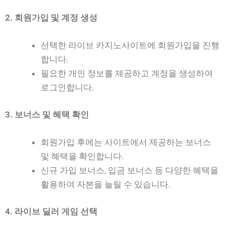
2. 회원가입 및 계정 생성
선택한 라이브 카지노사이트에 회원가입을 진행
합니다.
필요한 개인 정보를 제공하고 계정을 생성하여
로그인합니다.
3. 보너스 및 혜택 확인
회원가입 후에는 사이트에서 제공하는 보너스
및 혜택을 확인합니다.
신규 가입 보너스, 입금 보너스 등 다양한 혜택을
활용하여 자본을 늘릴 수 있습니다.
4. 라이브 딜러 게임 선택