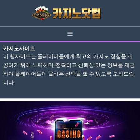
콘
텐
츠
로
건
너
카지노사이트
이 웹사이트는 플레이어들에게 최고의 카지노 경험을 제
뛰
공하기 위해 노력하며, 정확하고 신뢰성 있는 정보를 제공
기
하여 플레이어들이 올바른 선택을 할 수 있도록 도와드립
니다.